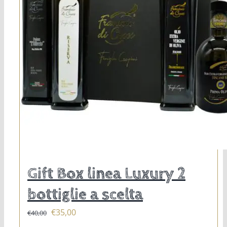
Gift Box linea Luxury 2
bottiglie a scelta
Il
Il
€
35,00
€
40,00
prezzo
prezzo