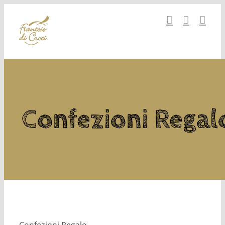
Salta
al
contenuto
Confezioni Regal