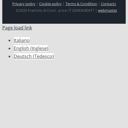
Privacy policy
|
Cookie policy
|
Terms & Condition
|
Contacts
©2020 Frantoio di Croci - p.iva: IT 02063040477 |
webmaster
Page load link
Italiano
English
(
Inglese
)
Deutsch
(
Tedesco
)