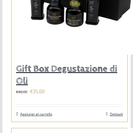
Gift Box Degustazione di
Oli
Il
Il
€
35,00
€
40,00
prezzo
prezzo
originale
attuale
Aggiungi al carrello
Dettagli
era:
è:
€40,00.
€35,00.