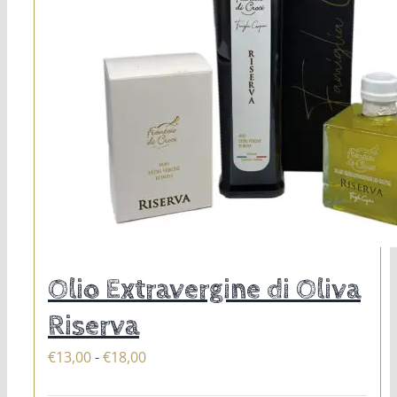
nella
pagina
del
prodotto
Olio Extravergine di Oliva
Riserva
Fascia
€
13,00
-
€
18,00
di