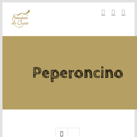
Salta
al
contenuto
Peperoncino