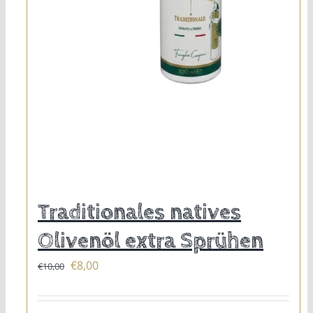
Traditionales natives
Olivenöl extra Sprühen
Ursprünglicher
Aktueller
€
8,00
€
10,00
Preis
Preis
war:
ist: