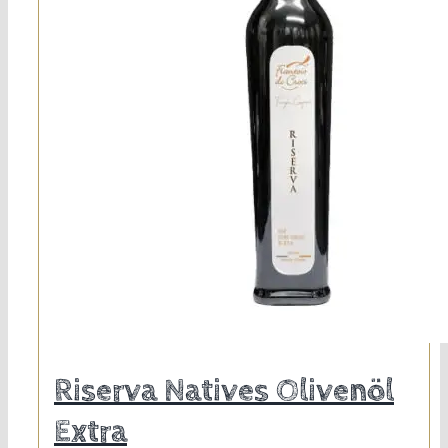
können
auf
der
Produktseite
gewählt
werden
Riserva Natives Olivenöl
Extra