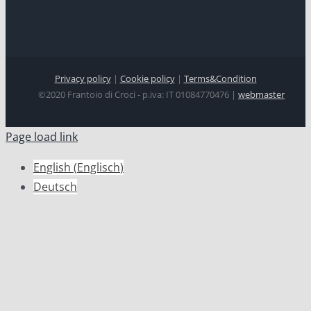
Privacy policy
|
Cookie policy
|
Terms&Condition
©2020 Frantoio di Croci - p.iva: IT 01084770476 |
webmaster
Page load link
English
(
Englisch
)
Deutsch